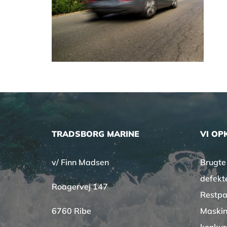
TRADSBORG MARINE
VI OP
v/ Finn Madsen
Brugte
defekt
Roagervej 147
Restpa
6760 Ribe
Maskin