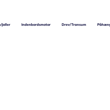
/Joller
Indenbordsmotor
Drev/Transum
Påhæn