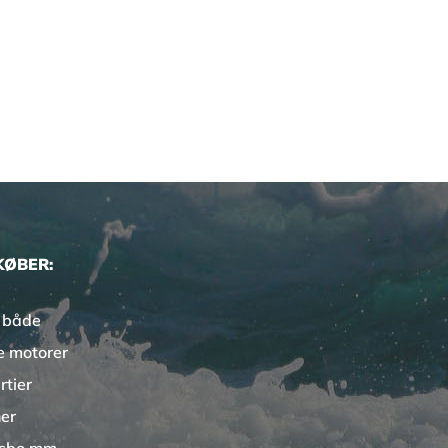
KØBER:
 både
e motorer
rtier
er