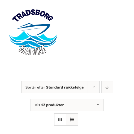
Skip
to
content
Sortér efter
Standard rækkefølge
Vis
12 produkter