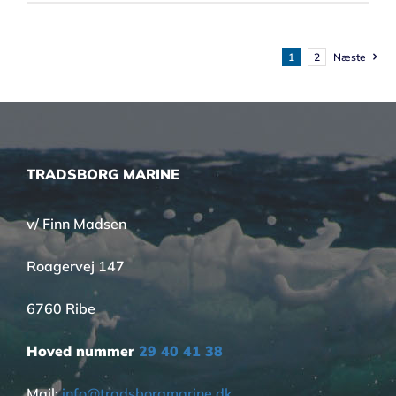
1
2
Næste
TRADSBORG MARINE
v/ Finn Madsen
Roagervej 147
6760 Ribe
Hoved nummer
29 40 41 38
Mail:
info@tradsborgmarine.dk