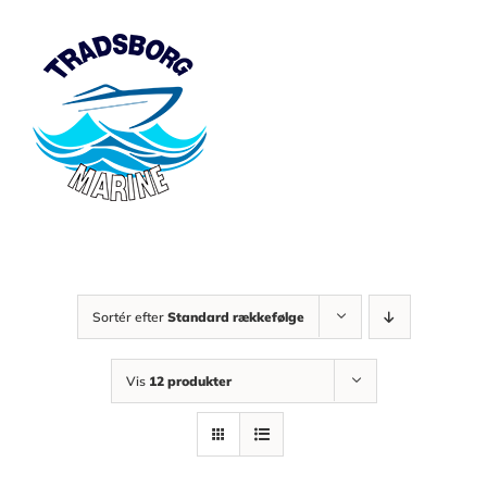
Skip
to
content
Sortér efter
Standard rækkefølge
Vis
12 produkter