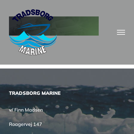
Skip
to
content
TRADSBORG MARINE
v/ Finn Madsen
Roagervej 147