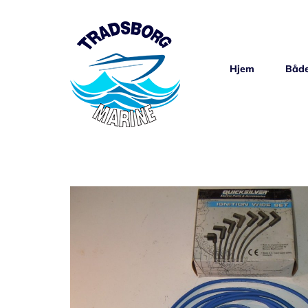
Skip
to
content
Hjem
Både