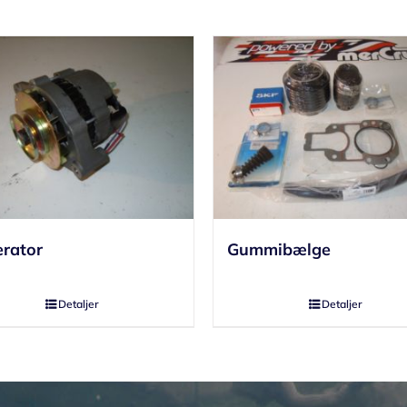
rator
Gummibælge
Detaljer
Detaljer