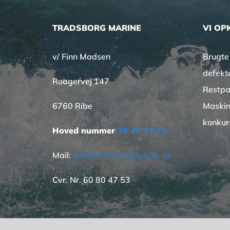
TRADSBORG MARINE
VI OP
v/ Finn Madsen
Brugte
defekt
Roagervej 147
Restpa
6760 Ribe
Maskin
konkur
Hoved nummer
29 40 41 38
Mail:
info@tradsborgmarine.dk
Cvr. Nr. 60 80 47 53