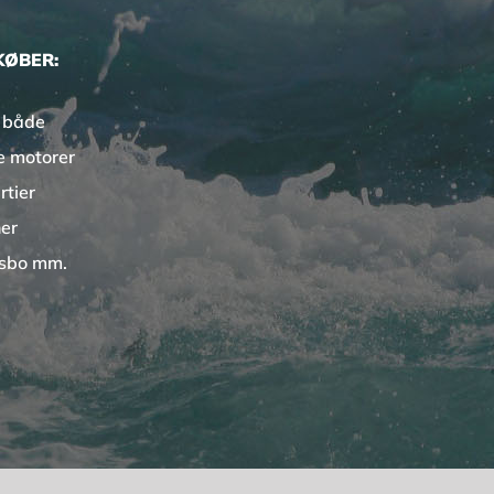
KØBER:
 både
e motorer
rtier
er
sbo mm.