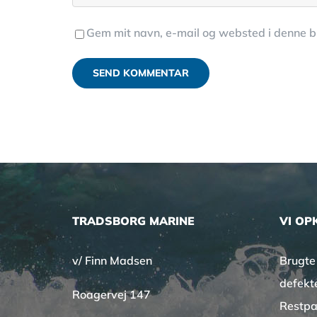
Gem mit navn, e-mail og websted i denne 
TRADSBORG MARINE
VI OP
v/ Finn Madsen
Brugte
defekt
Roagervej 147
Restpa