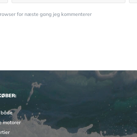
browser for næste gang jeg kommenterer
KØBER:
 både
e motorer
rtier