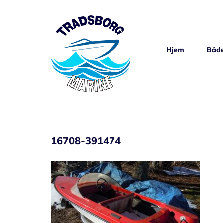
Skip
to
content
Hjem
Både
16708-391474