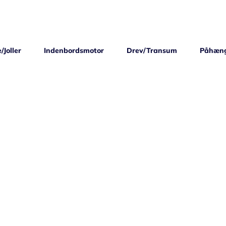
/Joller
Indenbordsmotor
Drev/Transum
Påhæn