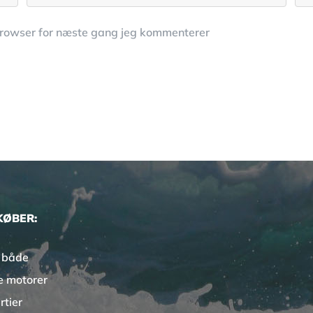
browser for næste gang jeg kommenterer
KØBER:
 både
e motorer
rtier