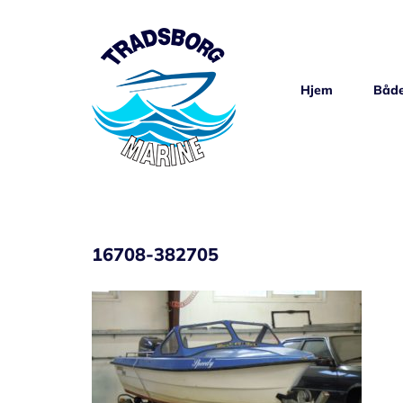
Skip
to
content
Hjem
Både
16708-382705