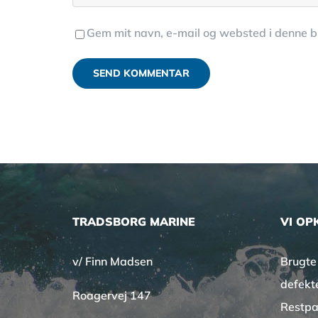
Gem mit navn, e-mail og websted i denne 
TRADSBORG MARINE
VI OP
v/ Finn Madsen
Brugte
defekt
Roagervej 147
Restpa