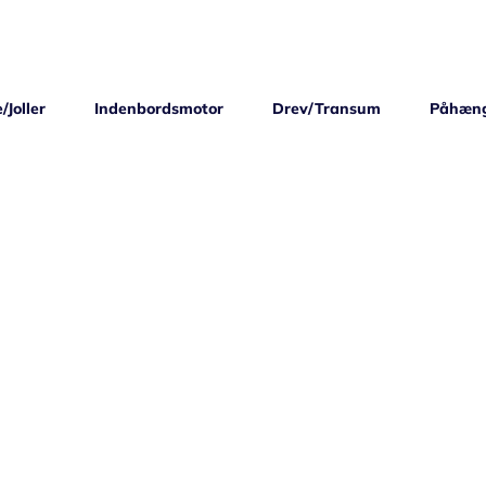
/Joller
Indenbordsmotor
Drev/Transum
Påhæn