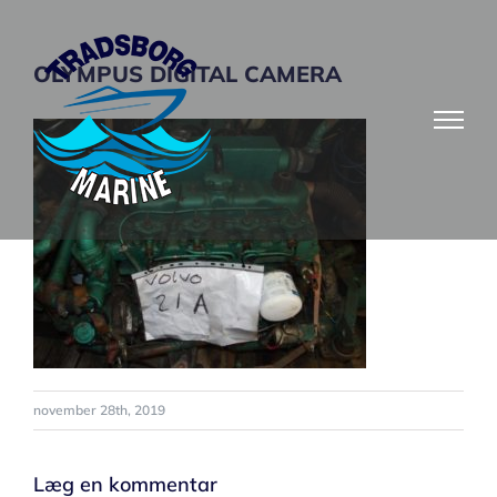
Skip
to
OLYMPUS DIGITAL CAMERA
content
november 28th, 2019
Læg en kommentar