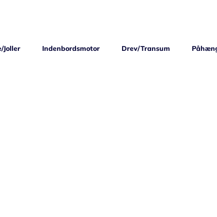
/Joller
Indenbordsmotor
Drev/Transum
Påhæn