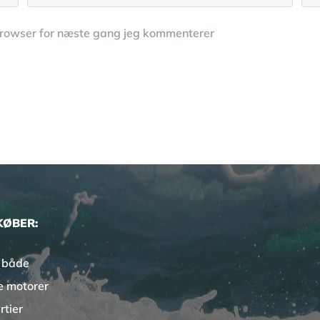
browser for næste gang jeg kommenterer
KØBER:
 både
e motorer
rtier