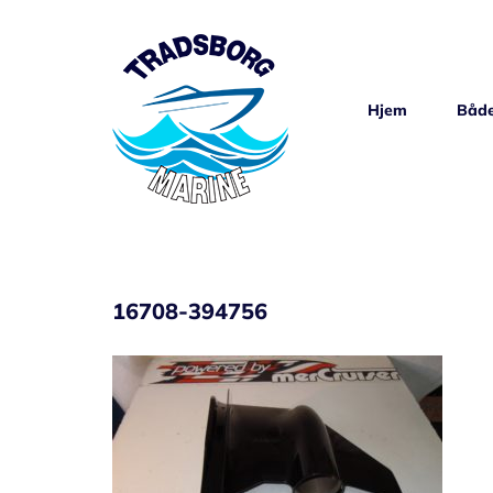
Skip
to
content
Hjem
Både
16708-394756