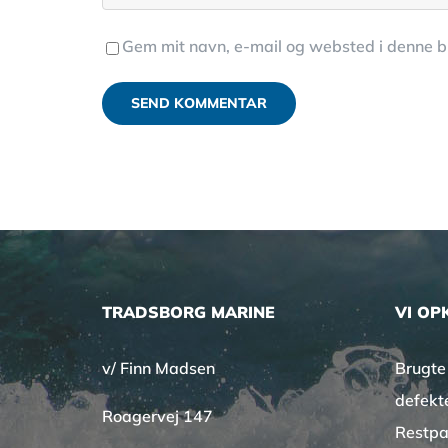
Gem mit navn, e-mail og websted i denne 
TRADSBORG MARINE
VI OP
v/ Finn Madsen
Brugte
defekt
Roagervej 147
Restpa