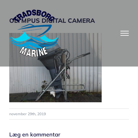
Skip
to
OLYMPUS DIGITAL CAMERA
content
november 29th, 2019
Læg en kommentar