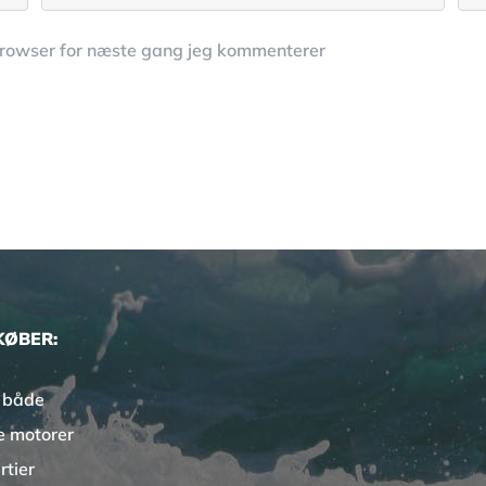
browser for næste gang jeg kommenterer
KØBER:
 både
e motorer
rtier