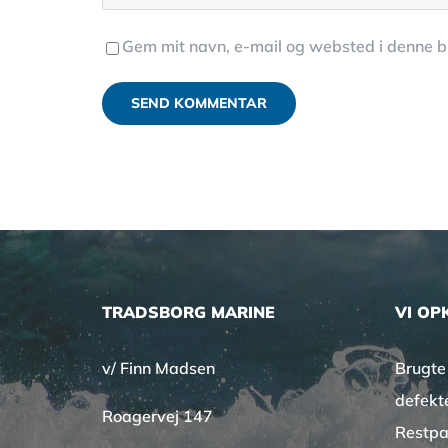
Gem mit navn, e-mail og websted i denne 
TRADSBORG MARINE
VI OP
v/ Finn Madsen
Brugte
defekt
Roagervej 147
Restpa