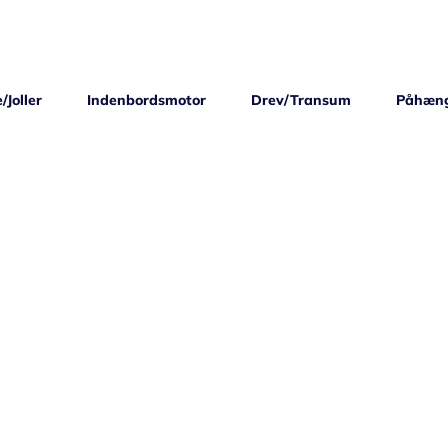
/Joller
Indenbordsmotor
Drev/Transum
Påhæn