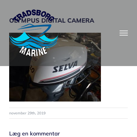
Skip
to
OLYMPUS DIGITAL CAMERA
content
november 29th, 2019
Læg en kommentar