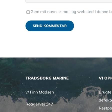
Gem mit navn, e-mail og websted i denne 
TRADSBORG MARINE
VI OP
v/ Finn Madsen
Brugte
defekt
Roagervej 147
Restpa