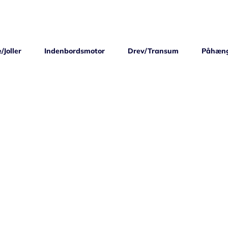
/Joller
Indenbordsmotor
Drev/Transum
Påhæn