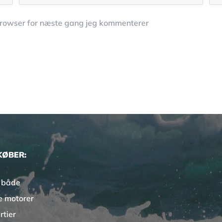
browser for næste gang jeg kommenterer
KØBER:
 både
e motorer
rtier