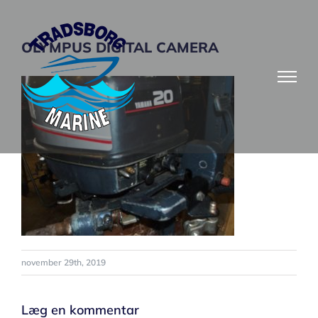
Skip
to
OLYMPUS DIGITAL CAMERA
content
november 29th, 2019
Læg en kommentar