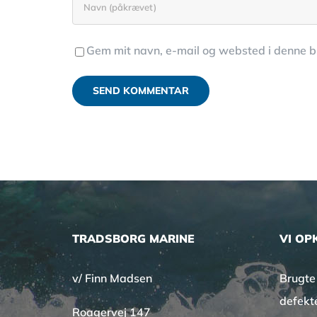
Gem mit navn, e-mail og websted i denne 
TRADSBORG MARINE
VI OP
v/ Finn Madsen
Brugte
defekt
Roagervej 147