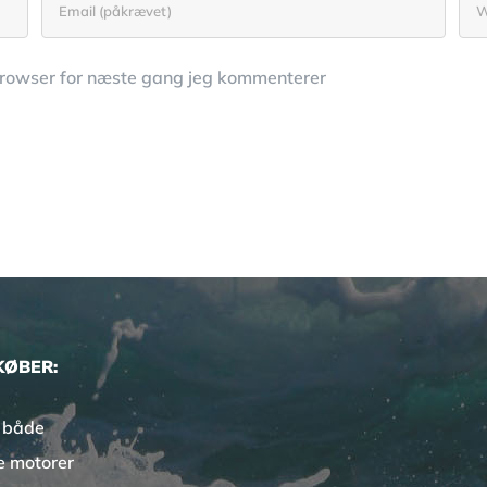
browser for næste gang jeg kommenterer
KØBER:
 både
e motorer