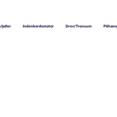
/Joller
Indenbordsmotor
Drev/Transum
Påhæn