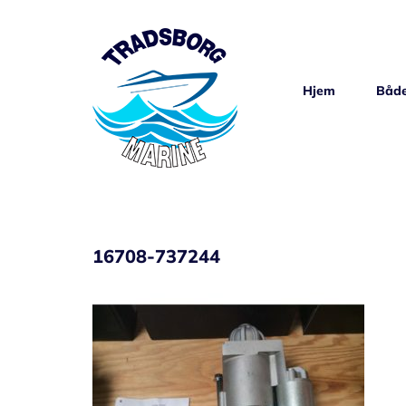
Skip
to
content
Hjem
Både
16708-737244