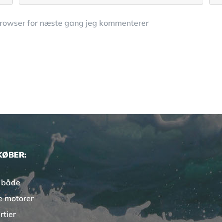
browser for næste gang jeg kommenterer
KØBER:
 både
e motorer
rtier