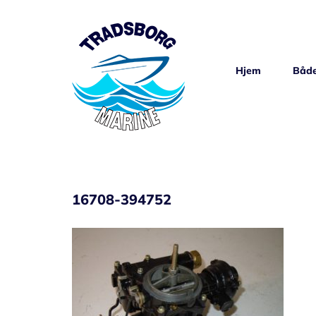
Skip
to
content
Hjem
Både
16708-394752