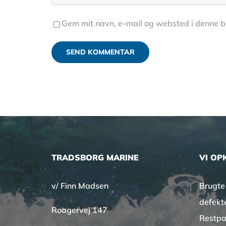
Gem mit navn, e-mail og websted i denne 
TRADSBORG MARINE
VI OP
v/ Finn Madsen
Brugte
defekt
Roagervej 147
Restpa