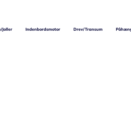
/Joller
Indenbordsmotor
Drev/Transum
Påhæn