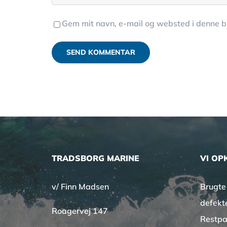
Gem mit navn, e-mail og websted i denne 
TRADSBORG MARINE
VI OP
v/ Finn Madsen
Brugte
defekt
Roagervej 147
Restpa