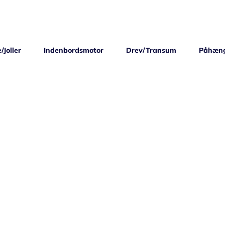
/Joller
Indenbordsmotor
Drev/Transum
Påhæn