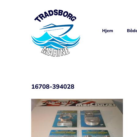
Skip
to
content
Hjem
Både
16708-394028