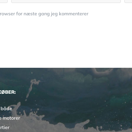
browser for næste gang jeg kommenterer
KØBER:
 både
e motorer
rtier