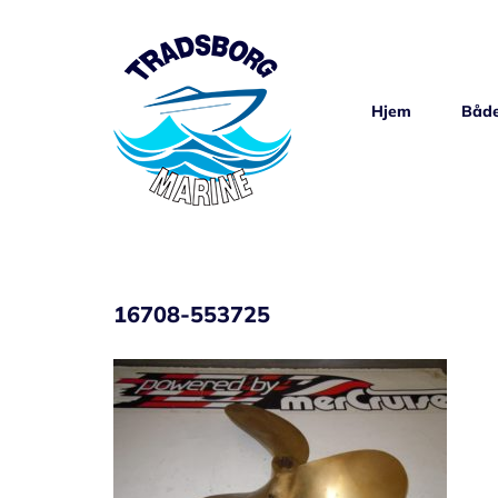
Skip
to
content
Hjem
Både
16708-553725