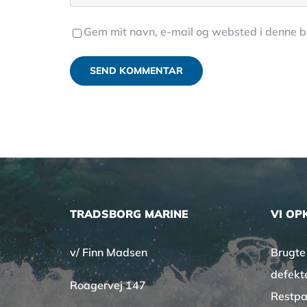
Gem mit navn, e-mail og websted i denne 
TRADSBORG MARINE
VI OP
v/ Finn Madsen
Brugte
defekt
Roagervej 147
Restpa