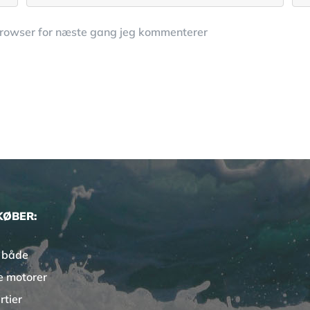
browser for næste gang jeg kommenterer
KØBER:
 både
e motorer
rtier