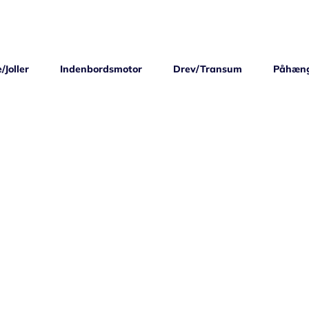
/Joller
Indenbordsmotor
Drev/Transum
Påhæn