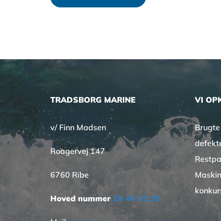
TRADSBORG MARINE
VI OP
v/ Finn Madsen
Brugte
defekt
Roagervej 147
Restpa
6760 Ribe
Maskin
konkur
Hoved nummer
29 40 41 38