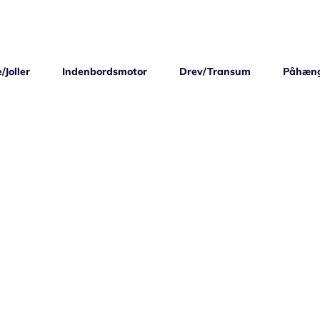
/Joller
Indenbordsmotor
Drev/Transum
Påhæn