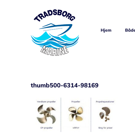
Skip
to
content
Hjem
Både
thumb500-6314-98169