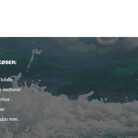
KØBER:
 både
e motorer
rtier
er
sbo mm.