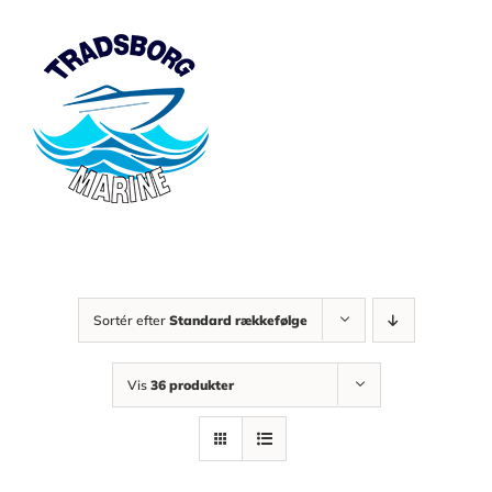
Skip
to
content
Sortér efter
Standard rækkefølge
Vis
36 produkter